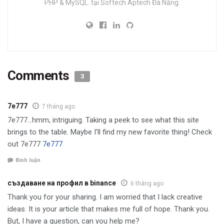
PHP & MySQL. tại Softech Aptech Đà Nẵng.
Comments
3
7e777
7 tháng ago
7e777…hmm, intriguing. Taking a peek to see what this site
brings to the table. Maybe I’ll find my new favorite thing! Check
out 7e777
7e777
Bình luận
създаване на профил в binance
6 tháng ago
Thank you for your sharing. I am worried that I lack creative
ideas. It is your article that makes me full of hope. Thank you.
But, I have a question, can you help me?