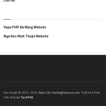
Liên Hệ
Liên Kết
Vape PHP Đà Nẵng Website
Nga Đức Ninh Thuận Website
Bản Quyền © 2018 -
2026
|
Nam Còi
|
lienhe@namcoi.com
. Thiết kế & Phát
triển Web bởi
TechYXE
.