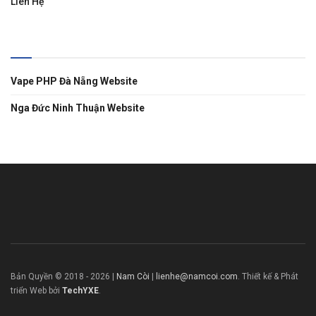
Liên Hệ
Liên Kết
Vape PHP Đà Nẵng Website
Nga Đức Ninh Thuận Website
Bản Quyền © 2018 -
2026
|
Nam Còi
|
lienhe@namcoi.com
. Thiết kế & Phát
triển Web bởi
TechYXE
.