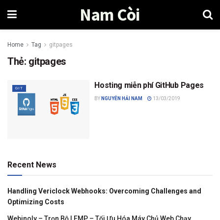
Nam Còi
Home
Tag
gitpages
Thẻ:
gitpages
Hosting miễn phí GitHub Pages
GIT
BY
NGUYỄN HẢI NAM
13/03/2019
Recent News
Handling Vericlock Webhooks: Overcoming Challenges and
Optimizing Costs
Webinoly – Trọn Bộ LEMP – Tối Ưu Hóa Máy Chủ Web Chạy