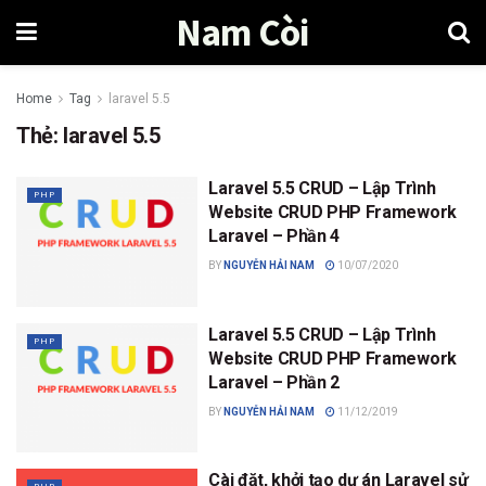
Nam Còi
Home
Tag
laravel 5.5
Thẻ:
laravel 5.5
Laravel 5.5 CRUD – Lập Trình
PHP
Website CRUD PHP Framework
Laravel – Phần 4
BY
NGUYỄN HẢI NAM
10/07/2020
Laravel 5.5 CRUD – Lập Trình
PHP
Website CRUD PHP Framework
Laravel – Phần 2
BY
NGUYỄN HẢI NAM
11/12/2019
Cài đặt, khởi tạo dự án Laravel sử