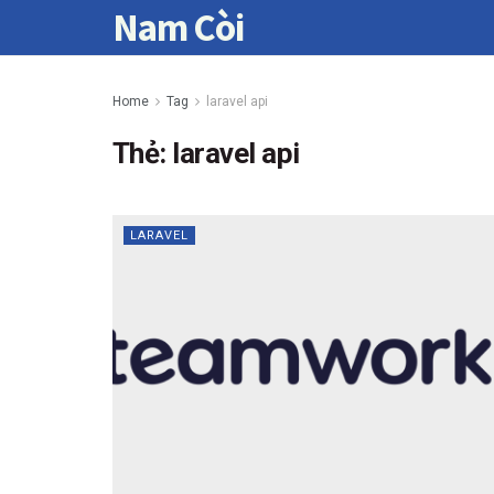
Nam Còi
Home
Tag
laravel api
Thẻ:
laravel api
LARAVEL