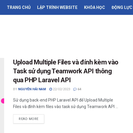
TRANG CHỦ
LẬP TRÌNH WEBSITE
KHÓA HỌC
ĐỘNG LỰC
Upload Multiple Files và đính kèm vào
Task sử dụng Teamwork API thông
qua PHP Laravel API
BY
NGUYỄN HẢI NAM
22/02/2023
64
Sử dụng back-end PHP Laravel API để Upload Multiple
Files và đính kèm files vào task sử dụng Teamwork API ...
READ MORE