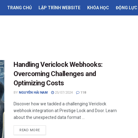
TRANG CHỦ
LẬP TRÌNH WEBSITE
KHÓA HỌC
ĐỘNG LỰC
Handling Vericlock Webhooks:
Overcoming Challenges and
Optimizing Costs
BY
NGUYỄN HẢI NAM
25/07/2024
118
Discover how we tackled a challenging Vericlock
webhook integration at Prestige Lock and Door. Learn
about the unexpected data format ...
READ MORE