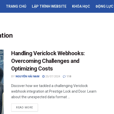
TRANG CHỦ
LẬP TRÌNH WEBSITE
KHÓA HỌC
ĐỘNG LỰC
ation
Handling Vericlock Webhooks:
Overcoming Challenges and
Optimizing Costs
BY
NGUYỄN HẢI NAM
25/07/2024
118
Discover how we tackled a challenging Vericlock
webhook integration at Prestige Lock and Door. Learn
about the unexpected data format ...
READ MORE