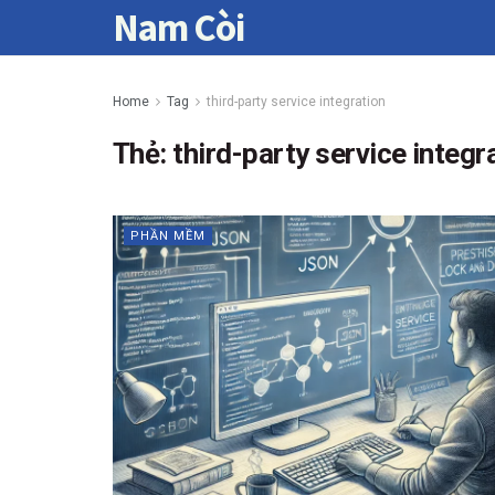
Nam Còi
Home
Tag
third-party service integration
Thẻ:
third-party service integr
PHẦN MỀM