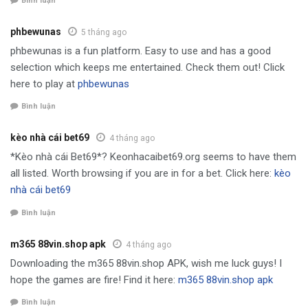
Bình luận
phbewunas
5 tháng ago
phbewunas is a fun platform. Easy to use and has a good
selection which keeps me entertained. Check them out! Click
here to play at
phbewunas
Bình luận
kèo nhà cái bet69
4 tháng ago
*Kèo nhà cái Bet69*? Keonhacaibet69.org seems to have them
all listed. Worth browsing if you are in for a bet. Click here:
kèo
nhà cái bet69
Bình luận
m365 88vin.shop apk
4 tháng ago
Downloading the m365 88vin.shop APK, wish me luck guys! I
hope the games are fire! Find it here:
m365 88vin.shop apk
Bình luận