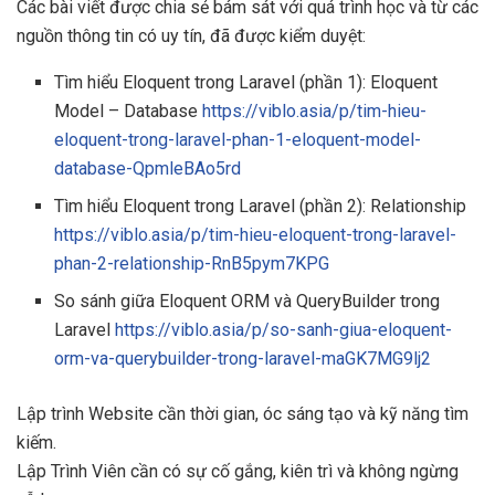
Các bài viết được chia sẻ bám sát với quá trình học và từ các
nguồn thông tin có uy tín, đã được kiểm duyệt:
Tìm hiểu Eloquent trong Laravel (phần 1): Eloquent
Model – Database
https://viblo.asia/p/tim-hieu-
eloquent-trong-laravel-phan-1-eloquent-model-
database-QpmleBAo5rd
Tìm hiểu Eloquent trong Laravel (phần 2): Relationship
https://viblo.asia/p/tim-hieu-eloquent-trong-laravel-
phan-2-relationship-RnB5pym7KPG
So sánh giữa Eloquent ORM và QueryBuilder trong
Laravel
https://viblo.asia/p/so-sanh-giua-eloquent-
orm-va-querybuilder-trong-laravel-maGK7MG9lj2
Lập trình Website cần thời gian, óc sáng tạo và kỹ năng tìm
kiếm.
Lập Trình Viên cần có sự cố gắng, kiên trì và không ngừng