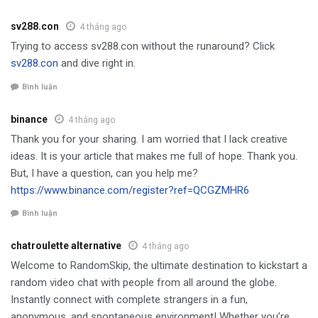
sv288.con
4 tháng ago
Trying to access sv288.con without the runaround? Click
sv288.con
and dive right in.
Bình luận
binance
4 tháng ago
Thank you for your sharing. I am worried that I lack creative
ideas. It is your article that makes me full of hope. Thank you.
But, I have a question, can you help me?
https://www.binance.com/register?ref=QCGZMHR6
Bình luận
chatroulette alternative
4 tháng ago
Welcome to RandomSkip, the ultimate destination to kickstart a
random video chat with people from all around the globe.
Instantly connect with complete strangers in a fun,
anonymous, and spontaneous environment! Whether you’re