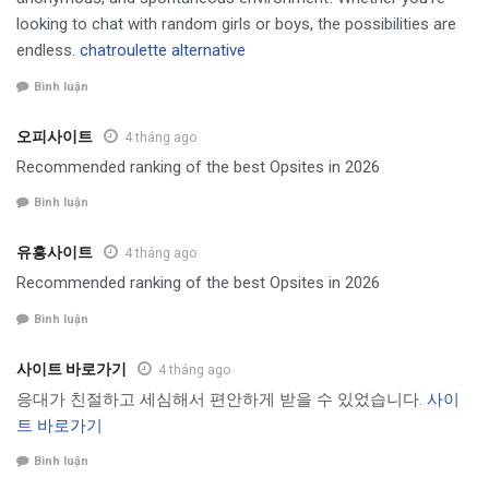
looking to chat with random girls or boys, the possibilities are
endless.
chatroulette alternative
Bình luận
오피사이트
4 tháng ago
Recommended ranking of the best Opsites in 2026
Bình luận
유흥사이트
4 tháng ago
Recommended ranking of the best Opsites in 2026
Bình luận
사이트 바로가기
4 tháng ago
응대가 친절하고 세심해서 편안하게 받을 수 있었습니다.
사이
트 바로가기
Bình luận