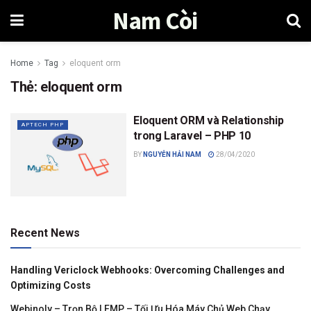
Nam Còi
Home
Tag
eloquent orm
Thẻ:
eloquent orm
Eloquent ORM và Relationship
APTECH PHP
trong Laravel – PHP 10
BY
NGUYỄN HẢI NAM
28/04/2020
Recent News
Handling Vericlock Webhooks: Overcoming Challenges and
Optimizing Costs
Webinoly – Trọn Bộ LEMP – Tối Ưu Hóa Máy Chủ Web Chạy