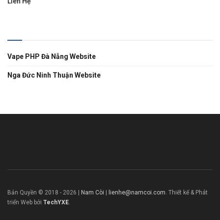
Liên Hệ
Liên Kết
Vape PHP Đà Nẵng Website
Nga Đức Ninh Thuận Website
Bản Quyền © 2018 -
2026
|
Nam Còi
|
lienhe@namcoi.com
. Thiết kế & Phát
triển Web bởi
TechYXE
.