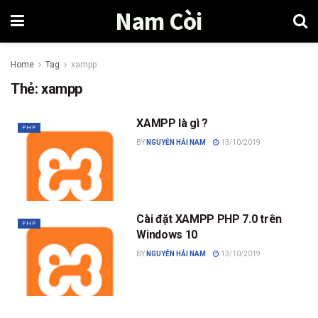
Nam Còi
Home
Tag
xampp
Thẻ:
xampp
XAMPP là gì ?
PHP
BY
NGUYỄN HẢI NAM
13/10/2019
Cài đặt XAMPP PHP 7.0 trên
PHP
Windows 10
BY
NGUYỄN HẢI NAM
13/10/2019