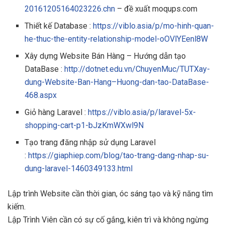
20161205164023226.chn
– đề xuất moqups.com
Thiết kế Database :
https://viblo.asia/p/mo-hinh-quan-
he-thuc-the-entity-relationship-model-oOVlYEenl8W
Xây dựng Website Bán Hàng – Hướng dẫn tạo
DataBase :
http://dotnet.edu.vn/ChuyenMuc/TUTXay-
dung-Website-Ban-Hang–Huong-dan-tao-DataBase-
468.aspx
Giỏ hàng Laravel :
https://viblo.asia/p/laravel-5x-
shopping-cart-p1-bJzKmWXwl9N
Tạo trang đăng nhập sử dụng Laravel
:
https://giaphiep.com/blog/tao-trang-dang-nhap-su-
dung-laravel-1460349133.html
Lập trình Website cần thời gian, óc sáng tạo và kỹ năng tìm
kiếm.
Lập Trình Viên cần có sự cố gắng, kiên trì và không ngừng