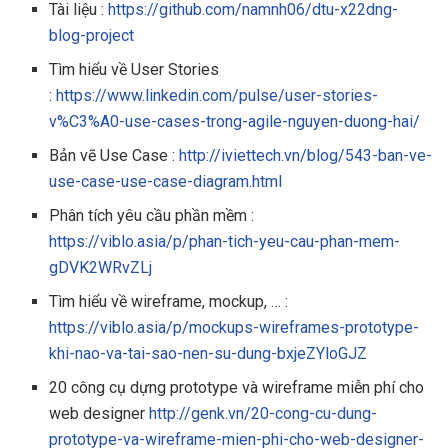
Tài liệu :
https://github.com/namnh06/dtu-x22dng-
blog-project
Tìm hiểu về User Stories
:
https://www.linkedin.com/pulse/user-stories-
v%C3%A0-use-cases-trong-agile-nguyen-duong-hai/
Bản vẽ Use Case :
http://iviettech.vn/blog/543-ban-ve-
use-case-use-case-diagram.html
Phân tích yêu cầu phần mềm :
https://viblo.asia/p/phan-tich-yeu-cau-phan-mem-
gDVK2WRvZLj
Tìm hiểu về wireframe, mockup, … :
https://viblo.asia/p/mockups-wireframes-prototype-
khi-nao-va-tai-sao-nen-su-dung-bxjeZYloGJZ
20 công cụ dựng prototype và wireframe miễn phí cho
web designer
http://genk.vn/20-cong-cu-dung-
prototype-va-wireframe-mien-phi-cho-web-designer-