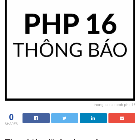
thong-bao-aptech-php-16
0
SHARES