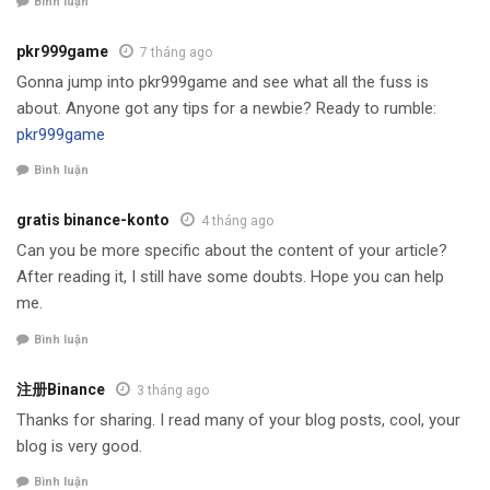
Bình luận
pkr999game
7 tháng ago
Gonna jump into pkr999game and see what all the fuss is
about. Anyone got any tips for a newbie? Ready to rumble:
pkr999game
Bình luận
gratis binance-konto
4 tháng ago
Can you be more specific about the content of your article?
After reading it, I still have some doubts. Hope you can help
me.
Bình luận
注册Binance
3 tháng ago
Thanks for sharing. I read many of your blog posts, cool, your
blog is very good.
Bình luận