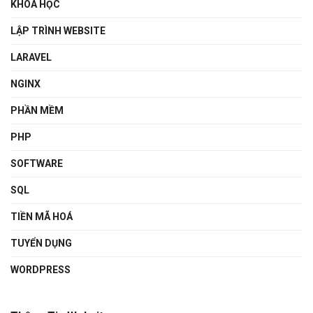
KHÓA HỌC
LẬP TRÌNH WEBSITE
LARAVEL
NGINX
PHẦN MỀM
PHP
SOFTWARE
SQL
TIỀN MÃ HOÁ
TUYỂN DỤNG
WORDPRESS