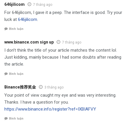
646jilicom
7 tháng ago
For 646jilicom, I gave it a peep. The interface is good. Try your
luck at
646jilicom
.
Bình luận
www.binance.com sign up
7 tháng ago
I don’t think the title of your article matches the content lol.
Just kidding, mainly because I had some doubts after reading
the article.
Bình luận
Binance推荐奖金
3 tháng ago
Your point of view caught my eye and was very interesting.
Thanks. I have a question for you.
https://www.binance.info/register?ref=IXBIAFVY
Bình luận