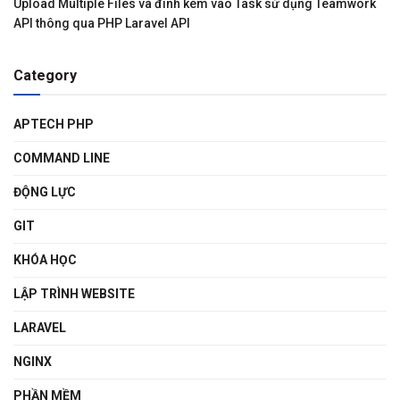
Upload Multiple Files và đính kèm vào Task sử dụng Teamwork
API thông qua PHP Laravel API
Category
APTECH PHP
COMMAND LINE
ĐỘNG LỰC
GIT
KHÓA HỌC
LẬP TRÌNH WEBSITE
LARAVEL
NGINX
PHẦN MỀM