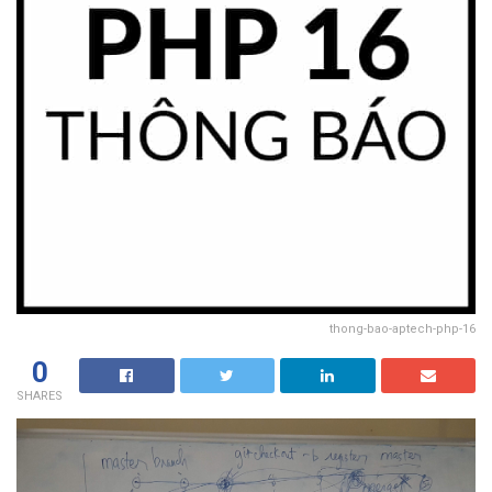
thong-bao-aptech-php-16
0
SHARES