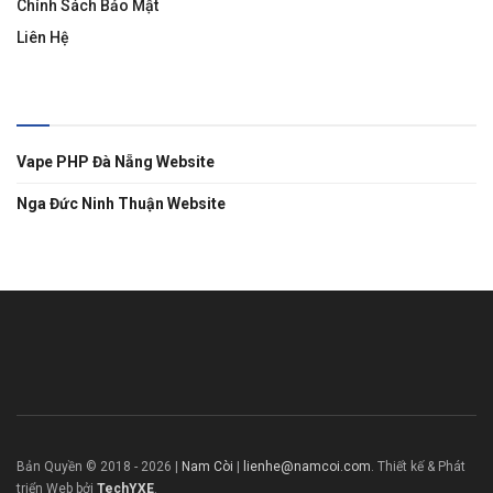
Chính Sách Bảo Mật
Liên Hệ
Liên Kết
Vape PHP Đà Nẵng Website
Nga Đức Ninh Thuận Website
Bản Quyền © 2018 -
2026
|
Nam Còi
|
lienhe@namcoi.com
. Thiết kế & Phát
triển Web bởi
TechYXE
.