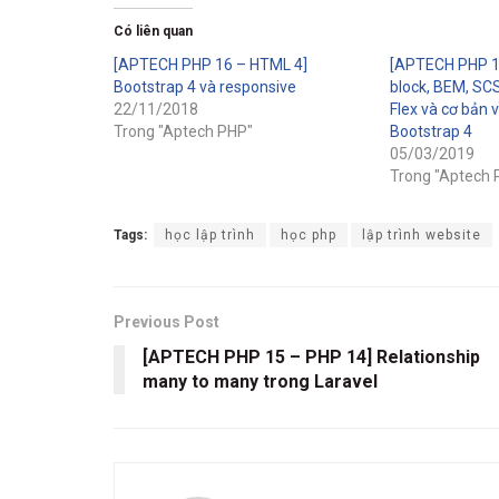
Có liên quan
[APTECH PHP 16 – HTML 4]
[APTECH PHP 1
Bootstrap 4 và responsive
block, BEM, SC
22/11/2018
Flex và cơ bản
Trong "Aptech PHP"
Bootstrap 4
05/03/2019
Trong "Aptech 
Tags:
học lập trình
học php
lập trình website
Previous Post
[APTECH PHP 15 – PHP 14] Relationship
many to many trong Laravel