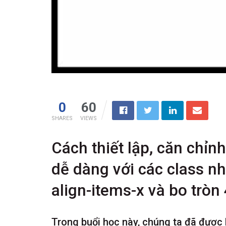
0
60
SHARES
VIEWS
Cách thiết lập, căn chỉnh
dễ dàng với các class như
align-items-x và bo tròn
Trong buổi học này, chúng ta đã được 