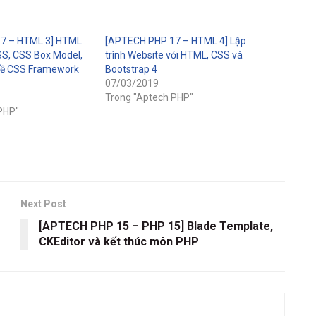
7 – HTML 3] HTML
[APTECH PHP 17 – HTML 4] Lập
SS, CSS Box Model,
trình Website với HTML, CSS và
 về CSS Framework
Bootstrap 4
07/03/2019
Trong "Aptech PHP"
PHP"
Next Post
[APTECH PHP 15 – PHP 15] Blade Template,
CKEditor và kết thúc môn PHP