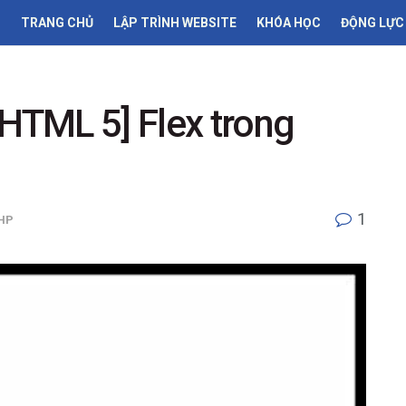
TRANG CHỦ
LẬP TRÌNH WEBSITE
KHÓA HỌC
ĐỘNG LỰC
TML 5] Flex trong
1
HP