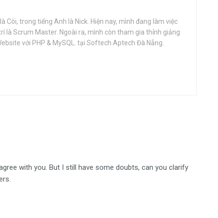
à Còi, trong tiếng Anh là Nick. Hiện nay, mình đang làm việc
 trí là Scrum Master. Ngoài ra, mình còn tham gia thỉnh giảng
ebsite với PHP & MySQL. tại Softech Aptech Đà Nẵng.
agree with you. But I still have some doubts, can you clarify
ers.