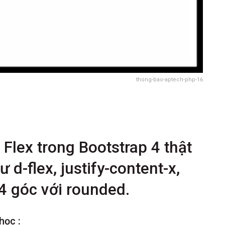
thong-bao-aptech-php-16
 Flex trong Bootstrap 4 thật
 d-flex, justify-content-x,
 4 góc với rounded.
học :