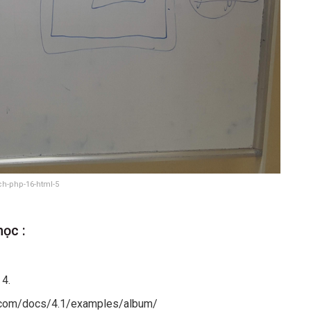
ch-php-16-html-5
học :
 4.
ap.com/docs/4.1/examples/album/