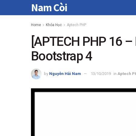
Nam Còi
Home
Khóa Học
Aptech PHP
[APTECH PHP 16 – H
Bootstrap 4
by
Nguyễn Hải Nam
13/10/2019
in
Aptech P