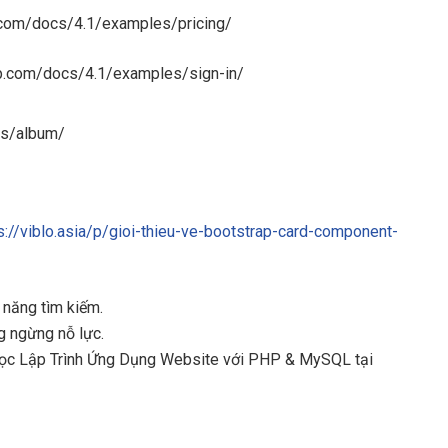
p.com/docs/4.1/examples/pricing/
rap.com/docs/4.1/examples/sign-in/
es/album/
s://viblo.asia/p/gioi-thieu-ve-bootstrap-card-component-
 năng tìm kiếm.
ng ngừng nỗ lực.
học Lập Trình Ứng Dụng Website với PHP & MySQL tại