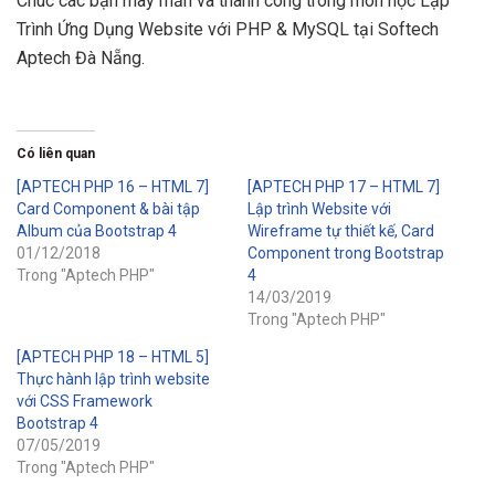
Chúc các bạn may mắn và thành công trong môn học Lập
Trình Ứng Dụng Website với PHP & MySQL tại Softech
Aptech Đà Nẵng.
Có liên quan
[APTECH PHP 16 – HTML 7]
[APTECH PHP 17 – HTML 7]
Card Component & bài tập
Lập trình Website với
Album của Bootstrap 4
Wireframe tự thiết kế, Card
01/12/2018
Component trong Bootstrap
Trong "Aptech PHP"
4
14/03/2019
Trong "Aptech PHP"
[APTECH PHP 18 – HTML 5]
Thực hành lập trình website
với CSS Framework
Bootstrap 4
07/05/2019
Trong "Aptech PHP"