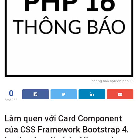
thong-bao-aptech-php-16
0
SHARES
Làm quen với Card Component
của CSS Framework Bootstrap 4.