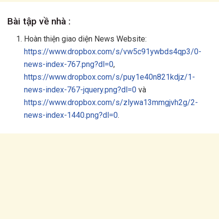
Bài tập về nhà :
Hoàn thiện giao diện News Website:
https://www.dropbox.com/s/vw5c91ywbds4qp3/0-
news-index-767.png?dl=0
,
https://www.dropbox.com/s/puy1e40n821kdjz/1-
news-index-767-jquery.png?dl=0
và
https://www.dropbox.com/s/zlywa13mmgjvh2g/2-
news-index-1440.png?dl=0
.