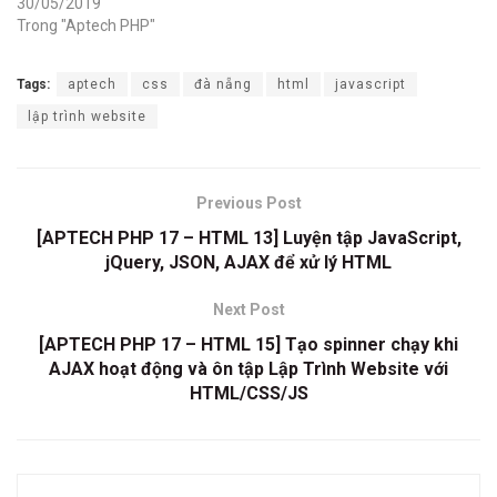
30/05/2019
Trong "Aptech PHP"
Tags:
aptech
css
đà nẵng
html
javascript
lập trình website
Previous Post
[APTECH PHP 17 – HTML 13] Luyện tập JavaScript,
jQuery, JSON, AJAX để xử lý HTML
Next Post
[APTECH PHP 17 – HTML 15] Tạo spinner chạy khi
AJAX hoạt động và ôn tập Lập Trình Website với
HTML/CSS/JS