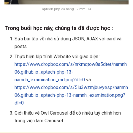
aptech-php-da-nang-17-html-14
Trong buổi học này, chúng ta đã được học :
Sửa bài tập về nhà sử dụng JSON, AJAX với card và
posts.
Thực hiện lập trình Website với giao diện :
https://www.dropbox.com/s/nrkmqtow8a5dtet/namnh
06.github.io_aptech-php-13-
namnh_examination_md.png?dl=0
và
https://www.dropbox.com/s/5lu3wzmjbuvyesp/namnh
06.github.io_aptech-php-13-namnh_examination.png?
dl=0
Giới thiệu về Owl Carousel để có nhiều tuỳ chỉnh hơn
trong việc làm Carousel.