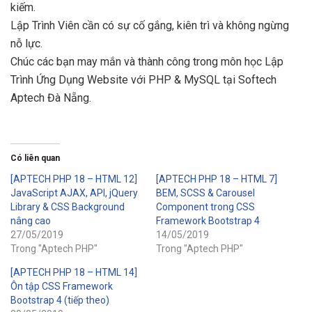
kiếm.
Lập Trình Viên cần có sự cố gắng, kiên trì và không ngừng
nỗ lực.
Chúc các bạn may mắn và thành công trong môn học Lập
Trình Ứng Dụng Website với PHP & MySQL tại Softech
Aptech Đà Nẵng.
Có liên quan
[APTECH PHP 18 – HTML 12]
[APTECH PHP 18 – HTML 7]
JavaScript AJAX, API, jQuery
BEM, SCSS & Carousel
Library & CSS Background
Component trong CSS
nâng cao
Framework Bootstrap 4
27/05/2019
14/05/2019
Trong "Aptech PHP"
Trong "Aptech PHP"
[APTECH PHP 18 – HTML 14]
Ôn tập CSS Framework
Bootstrap 4 (tiếp theo)