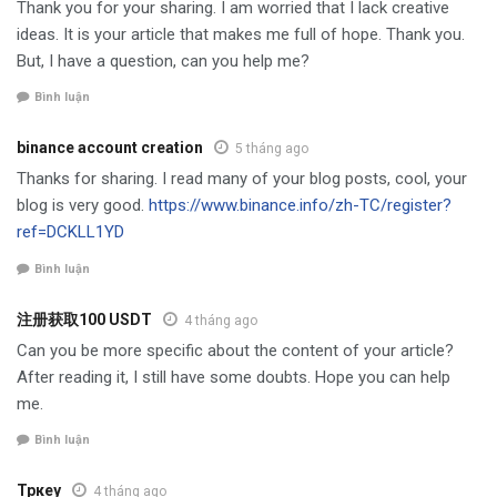
Thank you for your sharing. I am worried that I lack creative
ideas. It is your article that makes me full of hope. Thank you.
But, I have a question, can you help me?
Bình luận
binance account creation
5 tháng ago
Thanks for sharing. I read many of your blog posts, cool, your
blog is very good.
https://www.binance.info/zh-TC/register?
ref=DCKLL1YD
Bình luận
注册获取100 USDT
4 tháng ago
Can you be more specific about the content of your article?
After reading it, I still have some doubts. Hope you can help
me.
Bình luận
Тркеу
4 tháng ago