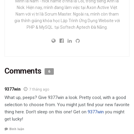
Mình là Nam - nick name ở nhà là Còi, trong tiếng Anh là
Nick. Hiện nay, mình đang làm việc tại Axon Active Việt
Nam với vị trí là Scrum Master. Ngoài ra, mình còn tham
gia thỉnh giảng khóa học Lập Trình Ứng Dụng Website với
PHP & MySQL. tại Softech Aptech Đà Nẵng.
Comments
6
9377win
7 tháng ago
What up, peeps? Give 9377win a look. Pretty cool, with a good
selection to choose from. You might just find your new favorite
thing here. Don’t sleep on this one! Get on
9377win
you might
get lucky!
Bình luận