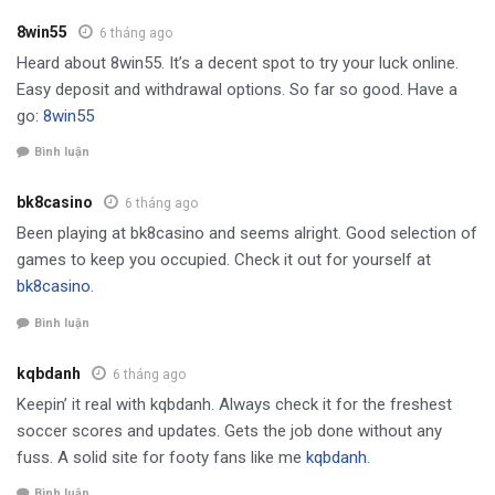
8win55
6 tháng ago
Heard about 8win55. It’s a decent spot to try your luck online.
Easy deposit and withdrawal options. So far so good. Have a
go:
8win55
Bình luận
bk8casino
6 tháng ago
Been playing at bk8casino and seems alright. Good selection of
games to keep you occupied. Check it out for yourself at
bk8casino
.
Bình luận
kqbdanh
6 tháng ago
Keepin’ it real with kqbdanh. Always check it for the freshest
soccer scores and updates. Gets the job done without any
fuss. A solid site for footy fans like me
kqbdanh
.
Bình luận