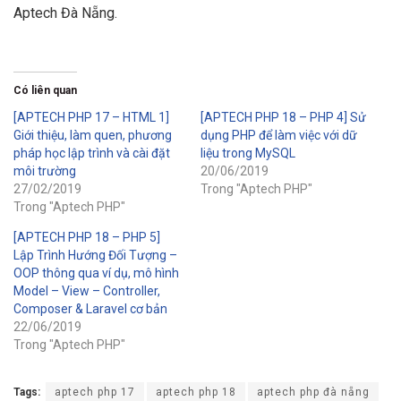
Aptech Đà Nẵng.
Có liên quan
[APTECH PHP 17 – HTML 1]
[APTECH PHP 18 – PHP 4] Sử
Giới thiệu, làm quen, phương
dụng PHP để làm việc với dữ
pháp học lập trình và cài đặt
liệu trong MySQL
môi trường
20/06/2019
27/02/2019
Trong "Aptech PHP"
Trong "Aptech PHP"
[APTECH PHP 18 – PHP 5]
Lập Trình Hướng Đối Tượng –
OOP thông qua ví dụ, mô hình
Model – View – Controller,
Composer & Laravel cơ bản
22/06/2019
Trong "Aptech PHP"
Tags:
aptech php 17
aptech php 18
aptech php đà nẵng