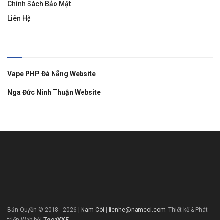
Chính Sách Bảo Mật
Liên Hệ
Liên Kết
Vape PHP Đà Nẵng Website
Nga Đức Ninh Thuận Website
Bản Quyền © 2018 -
2026
|
Nam Còi
|
lienhe@namcoi.com
. Thiết kế & Phát
triển Web bởi
TechYXE
.